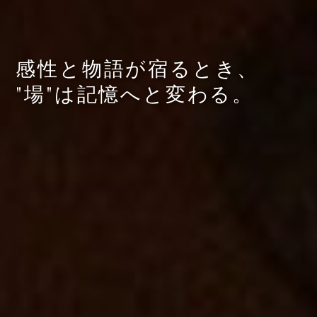
呼吸が整い
感性と物語が宿るとき、
五感にそっと触れる空間。
"場"は記憶へと変わる。