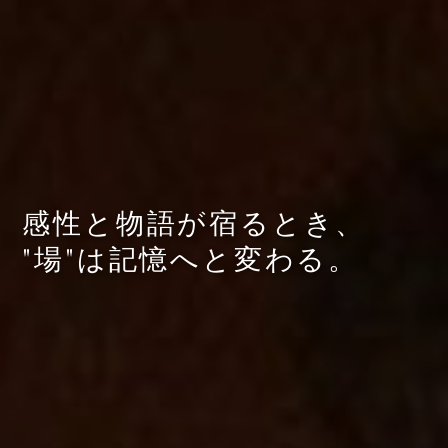
感性と物語が宿るとき、
呼吸が整い
"場"は記憶へと変わる。
五感にそっと触れる空間。