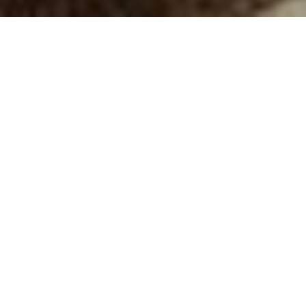
profile
三好里香について